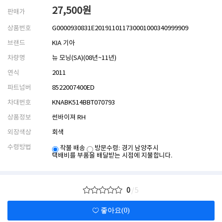
27,500
원
판매가
상품번호
G0000930831E201911011730001000340999909
브랜드
KIA 기아
차량명
뉴 모닝(SA)(08년~11년)
연식
2011
파트넘버
8522007400ED
차대번호
KNABK514BBT070793
상품정보
썬바이져 RH
외장색상
회색
수령방법
착불 배송
방문수령: 경기 남양주시
택배비를 부품을 배달받는 시점에 지불합니다.
0
/5
좋아요(0)