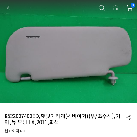
0
8522007400ED,햇빛가리개(썬바이저)(우/조수석),기
아,뉴 모닝 LX,2011,회색
썬바이져 RH