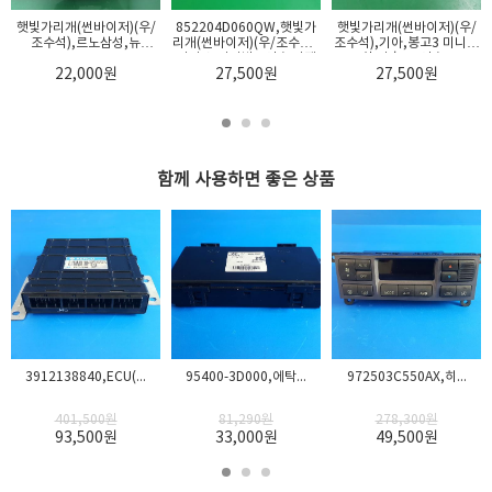
햇빛가리개(썬바이저)(우/
852204D060QW,햇빛가
햇빛가리개(썬바이저)(우/
조수석),르노삼성,뉴
리개(썬바이저)(우/조수석),
조수석),기아,봉고3 미니버
SM3,2010
기아,뉴카니발 9인승 디젤
스 코치 장축 12인승,2005
22,000
원
27,500
원
27,500
원
(CRD...
함께 사용하면 좋은 상품
항목
내용
품명 및 모델명
동일모델의 출시년월
자동차관리법에 따른
자동차부품 자기인증
유무
3912138840,ECU(...
95400-3D000,에탁...
972503C550AX,히...
제조자, 수입품의 경
401,500
원
81,290
원
278,300
원
우 수입자를 함께 표
93,500
원
33,000
원
49,500
원
기