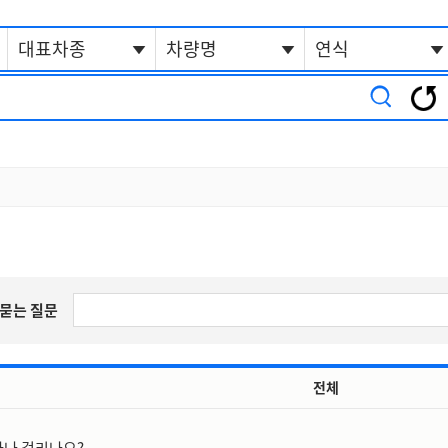
대표차종
차량명
연식
주묻는 질문
전체
나 걸리나요?