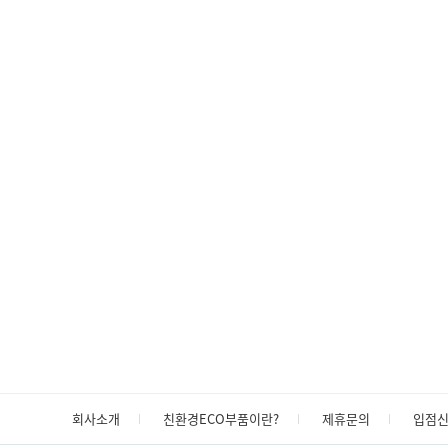
회사소개
친환경ECO부품이란?
제휴문의
입점