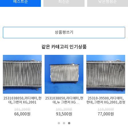
베스트순
최신순
낮은평점순
상품평쓰기
같은 카테고리 인기상품
항목
내용
품명 및 모델명
동일모델의 출시년월
자동차관리법에 따른
자동차부품 자기인증
유무
2531038050,라디에터,현
2531038050,라디에터,현
25310-39500,라디에터,
대,그랜저 XG,2001
대,뉴 그랜저 XG
현대,그랜저 XG,2001,검정
제조자, 수입품의 경
S25,2004
우 수입자를 함께 표
101,200
원
101,200
원
110,000
원
66,000
원
93,500
원
77,000
원
기
제조국