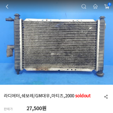
0
라디에터,쉐보레/GM대우,마티즈,2000
soldout
27,500
원
판매가