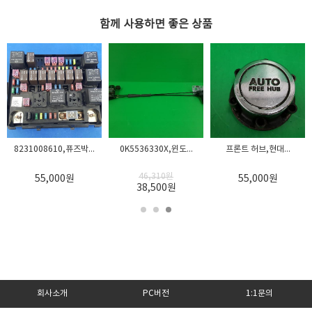
크기
함께 사용하면 좋은 상품
적용차종
품질보증기준
A/S 책임자와 전화번
호
8231008610,퓨즈박...
0K5536330X,윈도...
프론트 허브,현대...
46,310
원
55,000
원
55,000
원
38,500
원
회사소개
PC버전
1:1문의