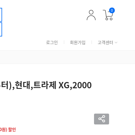
0
로그인
회원가입
고객센터
퓨터),현대,트라제 XG,2000
00원) 할인