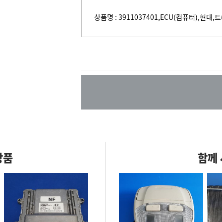
상품명 : 3911037401,ECU(컴퓨터),현대,트
상품
함께