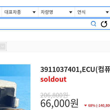
대표차종
차량명
연식
3911037401,ECU(컴
soldout
206,800
원
66,000
원
68% (-140,8