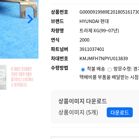
상품번호
G0000919989E20180516173
keyboard_arrow_right
브랜드
HYUNDAI 현대
차량명
트라제 XG(99~07년)
연식
2000
파트넘버
3911037401
차대번호
KMJMFH7NPYU013839
수령방법
착불 배송
방문수령: 경
택배비를 부품을 배달받는 시점
상품이미지 다운로드
상품이미지 (5개)
다운로드