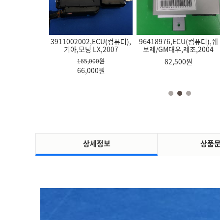
0,ECU(컴퓨터),
3911026689,ECU(컴퓨터),
3911026688,ECU(컴퓨터),
2503C550AX,히터에어컨
928203D500GF,실내 조명
2531038050,라
쏘나타,2007
현대,뉴 아반떼 XD,2005,실
현대,뉴 아반떼 XD,2005
트롤스위치(공조기),현대,
등,현대,뉴 EF 쏘나타,2003,
뉴 EF 쏘나타,20
버
 EF 쏘나타,2003,흰색
흰색
,500원
291,500원
291,500원
278,300원
29,480원
101,200원
,000
원
93,500
원
93,500
원
49,500
원
22,000
원
55,000
원
상세정보
상품