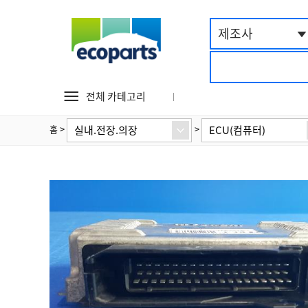
제조사
전체 카테고리
실내.전장.의장
ECU(컴퓨터)
홈
>
>