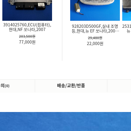
3911037036,ECU(컴퓨터),
3912138840,ECU(컴퓨터),
ECU(컴퓨터)
디에터,현대,
972502D060AX,히터에어컨
8231008610,퓨즈박스(실
0K5
현대,뉴 그랜저 XG,2002
현대,뉴 EF 쏘나타,2003,흰색
SM52
03,흰색
컨트롤스위치(공조기),현대,
내),KG모빌리티(쌍용),뉴렉
뉴 아반떼 XD,2005,실버
스턴,2005
243,100원
401,500원
165,
202,400원
55,000
원
82,500
원
93,500
원
55,000
원
문의
배송/교환/반품
(0)