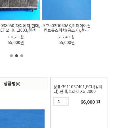
,르노삼성,SM5
3911026100,ECU(컴퓨터),
3911002002,ECU(컴퓨터),
536330X,윈도우모터,기
프론트 허브,현대,갤로
3912138840,ECU
0,2004
현대,아반떼,1995
기아,모닝 LX,2007
아,카니발,2001
퍼,1996,검정
현대,뉴 EF 쏘나타,2
000
원
302,500원
165,000원
46,310원
55,000
원
401,500원
82,500
원
66,000
원
38,500
원
93,500
원
상품평
(0)
상품:3911037401,ECU(컴퓨
터),현대,트라제 XG,2000
66,000 원